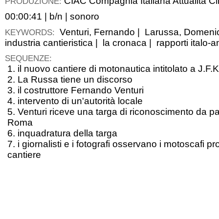
CIAC Compagnia Italiana Attualità C
PRODUZIONE:
00:00:41
|
b/n
|
sonoro
Venturi, Fernando
|
Larussa, Domeni
KEYWORDS:
industria cantieristica
|
la cronaca
|
rapporti italo-
SEQUENZE:
1. il nuovo cantiere di motonautica intitolato a J.F
2. La Russa tiene un discorso
3. il costruttore Fernando Venturi
4. intervento di un'autorità locale
5. Venturi riceve una targa di riconoscimento da p
Roma
6. inquadratura della targa
7. i giornalisti e i fotografi osservano i motoscafi p
cantiere