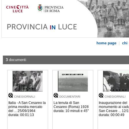
|
home page
chi
3
documenti
CINEGIORNALI
DOCUMENTARI
CINEGIORNALI
Italia - A San Cesareo la
La tenuta di San
Inaugurazione del
prima mostra mercato
Cesareo (Roma) 1928
monumento ai cadu
del ... 25/09/1964
durata: 10 minuti e 45"
San Cesare ... 12/
durata: 00:01:13
durata: 00:00:49