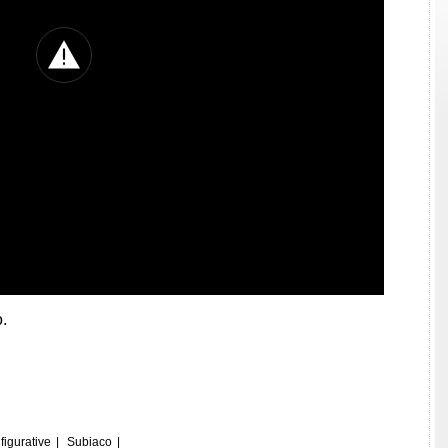
.
 figurative
|
Subiaco
|