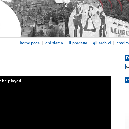
|
|
|
|
home page
chi siamo
il progetto
gli archivi
credits
R
i
t be played