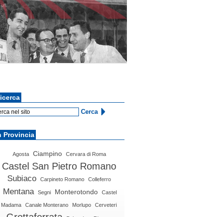
icerca
n Provincia
Ciampino
Agosta
Cervara di Roma
Castel San Pietro Romano
Subiaco
Carpineto Romano
Colleferro
Mentana
Monterotondo
Segni
Castel
Madama
Canale Monterano
Morlupo
Cerveteri