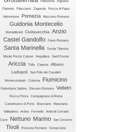
Grottaferrata
Palestrina
Rignano
Flaminio
Filacciano
Zagarolo
Rocca di Papa
Pomezia
Valmontone
Mazzano Romano
Guidonia Montecelio
Anzio
Civitavecchia
Montelibretti
Castel Gandolfo
Fiano Romano
Santa Marinella
Torrita Tiberina
Monte Porzio Catone
Anguillara
Sant'Oreste
Ariccia
Albano
Tolfa
Capena
Ladispoli
San Polo dei Cavalieri
Fiumicino
Montecompatri
Colonna
Velletri
Palombara Sabina
Olevano Romano
Rocca Priora
Campagnano di Roma
Castelnuovo di Porto
Bracciano
Manziana
Vallepietra
Ardea
Formello
Anticoli Corrado
Nettuno
Marino
Cave
San Cesareo
Tivoli
Ponzano Romano
Genazzano