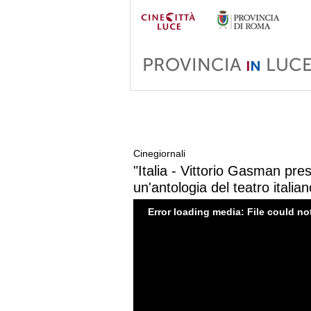
Cinegiornali
"Italia - Vittorio Gasman pre
un'antologia del teatro italian
Error loading media: File could no