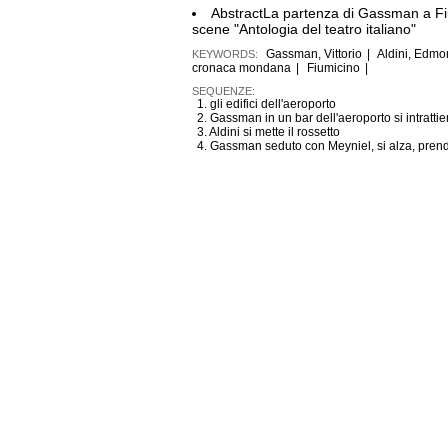
Abstract
La partenza di Gassman a Fiu
scene "Antologia del teatro italiano"
Gassman, Vittorio
|
Aldini, Edm
KEYWORDS:
cronaca mondana
|
Fiumicino
|
SEQUENZE:
1. gli edifici dell'aeroporto
2. Gassman in un bar dell'aeroporto si intratt
3. Aldini si mette il rossetto
4. Gassman seduto con Meyniel, si alza, pren