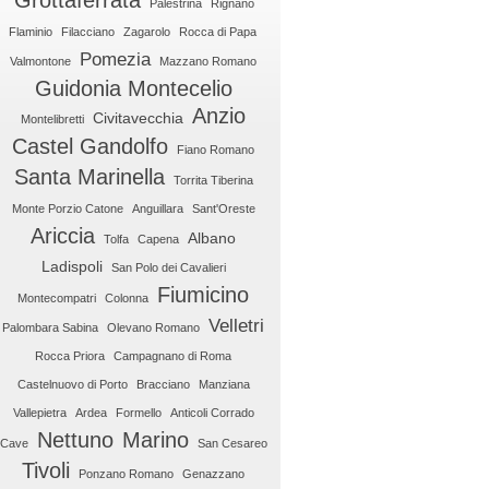
Grottaferrata
Palestrina
Rignano
Flaminio
Filacciano
Zagarolo
Rocca di Papa
Pomezia
Valmontone
Mazzano Romano
Guidonia Montecelio
Anzio
Civitavecchia
Montelibretti
Castel Gandolfo
Fiano Romano
Santa Marinella
Torrita Tiberina
Monte Porzio Catone
Anguillara
Sant'Oreste
Ariccia
Albano
Tolfa
Capena
Ladispoli
San Polo dei Cavalieri
Fiumicino
Montecompatri
Colonna
Velletri
Palombara Sabina
Olevano Romano
Rocca Priora
Campagnano di Roma
Castelnuovo di Porto
Bracciano
Manziana
Vallepietra
Ardea
Formello
Anticoli Corrado
Nettuno
Marino
Cave
San Cesareo
Tivoli
Ponzano Romano
Genazzano