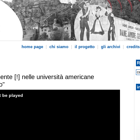
|
|
|
|
home page
chi siamo
il progetto
gli archivi
credits
R
sente [!] nelle università americane
o"
i
t be played