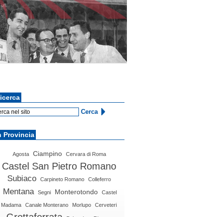
icerca
n Provincia
Ciampino
Agosta
Cervara di Roma
Castel San Pietro Romano
Subiaco
Carpineto Romano
Colleferro
Mentana
Monterotondo
Segni
Castel
Madama
Canale Monterano
Morlupo
Cerveteri