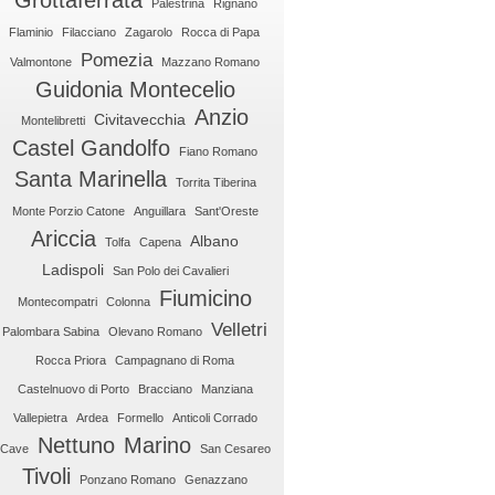
Grottaferrata
Palestrina
Rignano
Flaminio
Filacciano
Zagarolo
Rocca di Papa
Pomezia
Valmontone
Mazzano Romano
Guidonia Montecelio
Anzio
Civitavecchia
Montelibretti
Castel Gandolfo
Fiano Romano
Santa Marinella
Torrita Tiberina
Monte Porzio Catone
Anguillara
Sant'Oreste
Ariccia
Albano
Tolfa
Capena
Ladispoli
San Polo dei Cavalieri
Fiumicino
Montecompatri
Colonna
Velletri
Palombara Sabina
Olevano Romano
Rocca Priora
Campagnano di Roma
Castelnuovo di Porto
Bracciano
Manziana
Vallepietra
Ardea
Formello
Anticoli Corrado
Nettuno
Marino
Cave
San Cesareo
Tivoli
Ponzano Romano
Genazzano