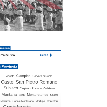
icerca
n Provincia
Ciampino
Agosta
Cervara di Roma
Castel San Pietro Romano
Subiaco
Carpineto Romano
Colleferro
Mentana
Monterotondo
Segni
Castel
Madama
Canale Monterano
Morlupo
Cerveteri