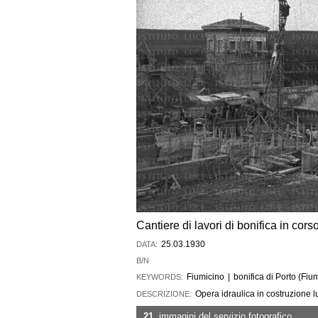
Cantiere di lavori di bonifica in cors
25.03.1930
DATA:
B/N
Fiumicino
|
bonifica di Porto (Fiu
KEYWORDS:
Opera idraulica in costruzione l
DESCRIZIONE:
21
immagini del servizio fotografico