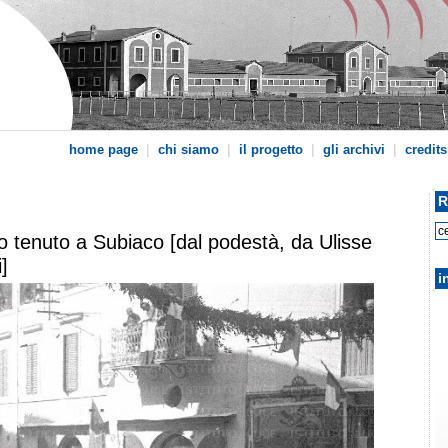
|
|
|
|
home page
chi siamo
il progetto
gli archivi
credits
R
zio tenuto a Subiaco [dal podestà, da Ulisse
]
i