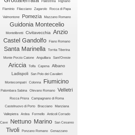
Grottaferrata
Palestrina
Rignano
Flaminio
Filacciano
Zagarolo
Rocca di Papa
Pomezia
Valmontone
Mazzano Romano
Guidonia Montecelio
Anzio
Civitavecchia
Montelibretti
Castel Gandolfo
Fiano Romano
Santa Marinella
Torrita Tiberina
Monte Porzio Catone
Anguillara
Sant'Oreste
Ariccia
Albano
Tolfa
Capena
Ladispoli
San Polo dei Cavalieri
Fiumicino
Montecompatri
Colonna
Velletri
Palombara Sabina
Olevano Romano
Rocca Priora
Campagnano di Roma
Castelnuovo di Porto
Bracciano
Manziana
Vallepietra
Ardea
Formello
Anticoli Corrado
Nettuno
Marino
Cave
San Cesareo
Tivoli
Ponzano Romano
Genazzano