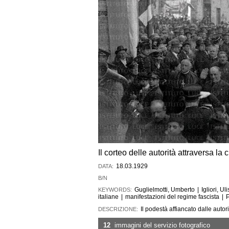
Il corteo delle autorità attraversa la
18.03.1929
DATA:
B/N
Guglielmotti, Umberto
|
Igliori, Ul
KEYWORDS:
italiane
|
manifestazioni del regime fascista
|
Il podestà affiancato dalle autor
DESCRIZIONE:
12
immagini del servizio fotografico