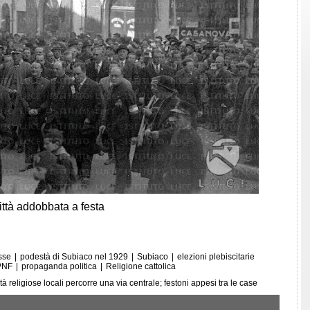
 città addobbata a festa
isse
|
podestà di Subiaco nel 1929
|
Subiaco
|
elezioni plebiscitarie
PNF
|
propaganda politica
|
Religione cattolica
ità religiose locali percorre una via centrale; festoni appesi tra le case