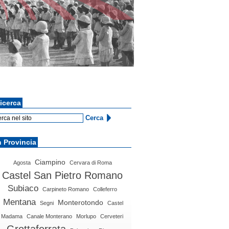
icerca
n Provincia
Ciampino
Agosta
Cervara di Roma
Castel San Pietro Romano
Subiaco
Carpineto Romano
Colleferro
Mentana
Monterotondo
Segni
Castel
Madama
Canale Monterano
Morlupo
Cerveteri