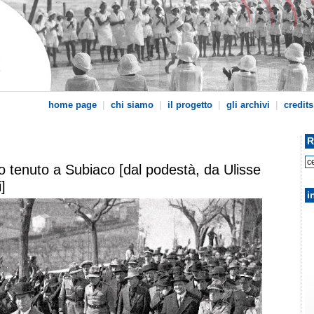
|
|
|
|
home page
chi siamo
il progetto
gli archivi
credits
R
zio tenuto a Subiaco [dal podestà, da Ulisse
]
i