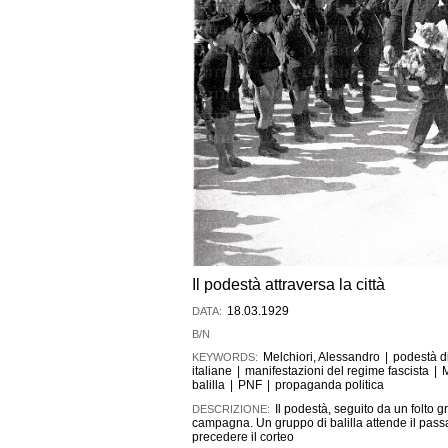
Il podestà attraversa la città
18.03.1929
DATA:
B/N
Melchiori, Alessandro
|
podestà d
KEYWORDS:
italiane
|
manifestazioni del regime fascista
|
M
balilla
|
PNF
|
propaganda politica
Il podestà, seguito da un folto g
DESCRIZIONE:
campagna. Un gruppo di balilla attende il passag
precedere il corteo