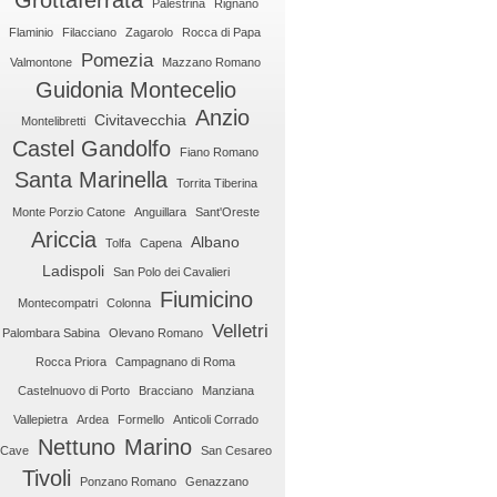
Grottaferrata
Palestrina
Rignano
Flaminio
Filacciano
Zagarolo
Rocca di Papa
Pomezia
Valmontone
Mazzano Romano
Guidonia Montecelio
Anzio
Civitavecchia
Montelibretti
Castel Gandolfo
Fiano Romano
Santa Marinella
Torrita Tiberina
Monte Porzio Catone
Anguillara
Sant'Oreste
Ariccia
Albano
Tolfa
Capena
Ladispoli
San Polo dei Cavalieri
Fiumicino
Montecompatri
Colonna
Velletri
Palombara Sabina
Olevano Romano
Rocca Priora
Campagnano di Roma
Castelnuovo di Porto
Bracciano
Manziana
Vallepietra
Ardea
Formello
Anticoli Corrado
Nettuno
Marino
Cave
San Cesareo
Tivoli
Ponzano Romano
Genazzano