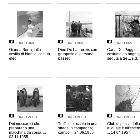
FONDO DIAL
FONDO DIAL
FONDO DIAL
Gianna Serra, tutta
Dino De Laurentiis con
Carla Del Poggio i
vestita di bianco, con un
gruppetto di persone
costume da bagno,
eleg ...
passeg ...
seduta a ter ... s.d.
FONDO VEDO
FONDO VEDO
FONDO VEDO
Dei meccanici che
Traffico bloccato in una
Club di pesca della
preparano una
strada in campagna;
al quale è all'ester
macchina da corsa. ...
campo ... 24.06.1956
... 14.04.1957
03.11.1955