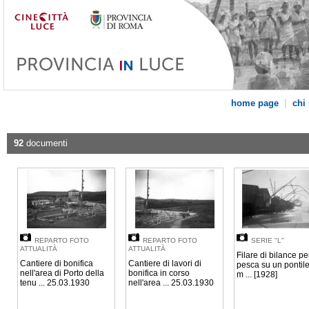
|
home page
chi
92
documenti
REPARTO FOTO
REPARTO FOTO
SERIE "L"
ATTUALITÀ
ATTUALITÀ
Filare di bilance pe
Cantiere di bonifica
Cantiere di lavori di
pesca su un pontile
nell'area di Porto della
bonifica in corso
m ... [1928]
tenu ... 25.03.1930
nell'area ... 25.03.1930